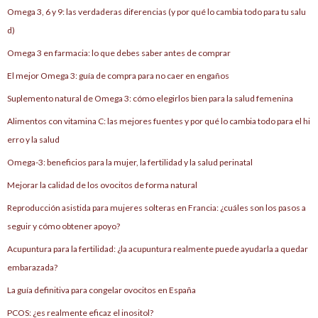
Omega 3, 6 y 9: las verdaderas diferencias (y por qué lo cambia todo para tu salu
d)
Omega 3 en farmacia: lo que debes saber antes de comprar
El mejor Omega 3: guía de compra para no caer en engaños
Suplemento natural de Omega 3: cómo elegirlos bien para la salud femenina
Alimentos con vitamina C: las mejores fuentes y por qué lo cambia todo para el hi
erro y la salud
Omega-3: beneficios para la mujer, la fertilidad y la salud perinatal
Mejorar la calidad de los ovocitos de forma natural
Reproducción asistida para mujeres solteras en Francia: ¿cuáles son los pasos a
seguir y cómo obtener apoyo?
Acupuntura para la fertilidad: ¿la acupuntura realmente puede ayudarla a quedar
embarazada?
La guía definitiva para congelar ovocitos en España
PCOS: ¿es realmente eficaz el inositol?