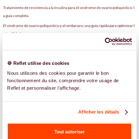
Tratamiento de resistencia a la insulina para el síndrome de ovario poliquístico: l
a guía completa
El síndrome de ovario poliquístico y el embarazo: una guía rápida para optimizar l
a fertilidad
Hormona AMH femenina: lo que dicen sus niveles sobre su fertilidad y su salud
hormonal
La hormona antimülleriana puede variar: compréndalo y actúe
🍪 Reflet utilise des cookies
¿El seed-cycling o ciclo de semillas es realmente bueno para la fertilidad?
Nous utilisons des cookies pour garantir le bon
fonctionnement du site, comprendre votre usage de
Nutrición y fertilidad para las mujeres: ciencia para aumentar las posibilidades de
Reflet et personnaliser l'affichage.
concebir
Congelación de ovocitos: ¿por qué la edad lo cambia todo?
¿Por qué somos más fértiles después de un aborto espontáneo?
Afficher les détails
¿Cómo se queda embarazada rapido?
SPÉCIALITÉS
Tout autoriser