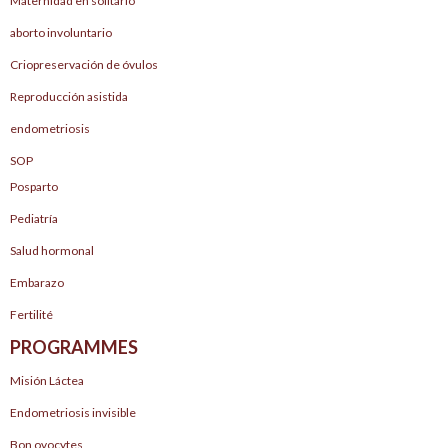
Maternidad en solitario
aborto involuntario
Criopreservación de óvulos
Reproducción asistida
endometriosis
SOP
Posparto
Pediatría
Salud hormonal
Embarazo
Fertilité
PROGRAMMES
Misión Láctea
Endometriosis invisible
Bon ovocytes