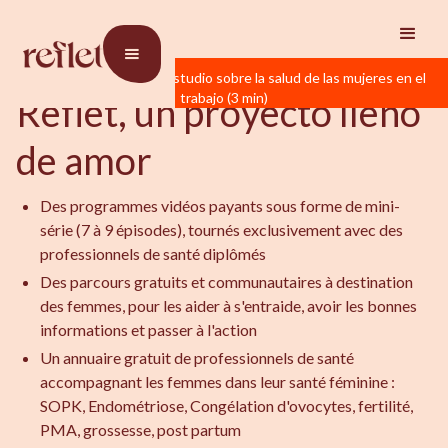
Reflet
Nuestras Intenciones
EL MANIFIESTO
👉 Participo en el gran estudio sobre la salud de las mujeres en el
Reflet, un proyecto lleno
trabajo (3 min)
de amor
Des programmes vidéos payants sous forme de mini-
série (7 à 9 épisodes), tournés exclusivement avec des
professionnels de santé diplômés
Des parcours gratuits et communautaires à destination
des femmes, pour les aider à s'entraide, avoir les bonnes
informations et passer à l'action
Un annuaire gratuit de professionnels de santé
accompagnant les femmes dans leur santé féminine :
SOPK, Endométriose, Congélation d'ovocytes, fertilité,
PMA, grossesse, post partum