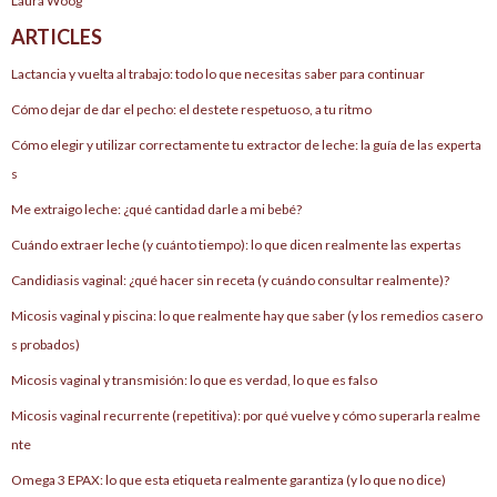
Laura Woog
ARTICLES
Lactancia y vuelta al trabajo: todo lo que necesitas saber para continuar
Cómo dejar de dar el pecho: el destete respetuoso, a tu ritmo
Cómo elegir y utilizar correctamente tu extractor de leche: la guía de las experta
s
Me extraigo leche: ¿qué cantidad darle a mi bebé?
Cuándo extraer leche (y cuánto tiempo): lo que dicen realmente las expertas
Candidiasis vaginal: ¿qué hacer sin receta (y cuándo consultar realmente)?
Micosis vaginal y piscina: lo que realmente hay que saber (y los remedios casero
s probados)
Micosis vaginal y transmisión: lo que es verdad, lo que es falso
Micosis vaginal recurrente (repetitiva): por qué vuelve y cómo superarla realme
nte
Omega 3 EPAX: lo que esta etiqueta realmente garantiza (y lo que no dice)