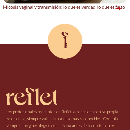
Micosis vaginal y transmisión: lo que es verdad, lo que es falso
Los profesionales presentes en Reflet lo respaldan con su propia
experiencia, siempre validada por diplomas reconocidos. Consulte
siempre a un ginecólogo o comadrona antes de recurrir a otros