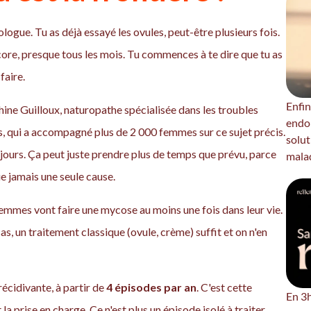
ologue. Tu as déjà essayé les ovules, peut-être plusieurs fois.
ncore, presque tous les mois. Tu commences à te dire que tu as
faire.
Enfin
ine Guilloux, naturopathe spécialisée dans les troubles
endo
s, qui a accompagné plus de 2 000 femmes sur ce sujet précis.
solut
oujours. Ça peut juste prendre plus de temps que prévu, parce
malad
e jamais une seule cause.
emmes vont faire une mycose au moins une fois dans leur vie.
as, un traitement classique (ovule, crème) suffit et on n'en
récidivante, à partir de
4 épisodes par an
. C'est cette
En 3h
 prise en charge. Ce n'est plus un épisode isolé à traiter