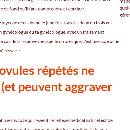
manqu
quell
re de fond qu'il faut comprendre et corriger.
gére
ne mycose occasionnelle (une fois tous les deux ou trois ans
ton gynécologue ou ta gynécologue, avec un traitement
 le cas de la récidive mensuelle ou presque, c'est une approche
nécessaire.
 ovules répétés ne
 (et peuvent aggraver
nt une mycose qui revient, le réflexe médical naturel est de
 problème : cette approche traite le symptôme à chaque