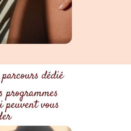
 parcours dédié
s programmes
i peuvent vous
der