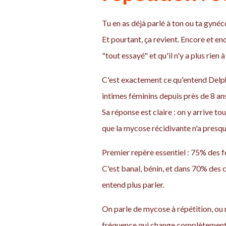
Tu en as déjà parlé à ton ou ta gynéc
Et pourtant, ça revient. Encore et e
"tout essayé" et qu'il n'y a plus rien à 
C'est exactement ce qu'entend Delph
intimes féminins depuis près de 8 an
Sa réponse est claire : on y arrive t
que la mycose récidivante n'a presqu
Premier repère essentiel : 75% des f
C'est banal, bénin, et dans 70% des c
entend plus parler.
On parle de mycose à répétition, ou 
fréquence qui change complètement la