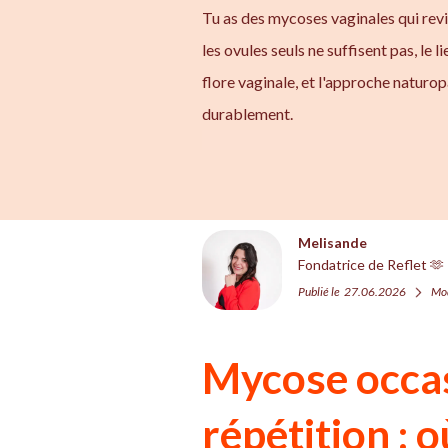
Tu as des mycoses vaginales qui rev
les ovules seuls ne suffisent pas, le
flore vaginale, et l'approche naturop
durablement.
Melisande
Fondatrice de Reflet 🫶
Publié le
27.06.2026
Mod
Mycose occas
répétition : o