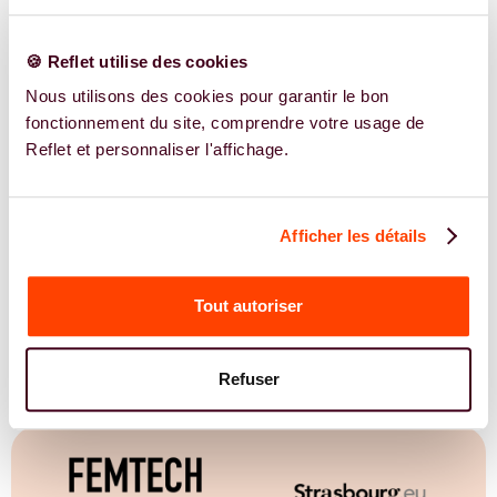
🍪 Reflet utilise des cookies
Nous utilisons des cookies pour garantir le bon
fonctionnement du site, comprendre votre usage de
Reflet et personnaliser l'affichage.
Afficher les détails
Publié le
21.01.2026
Modifié le
12.02.2026
JE REJOINS LE PARCOURS
Tout autoriser
Inscription gratuite
Refuser
Ils nous soutiennent