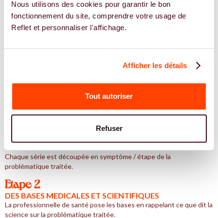
Nous utilisons des cookies pour garantir le bon
fonctionnement du site, comprendre votre usage de
Reflet et personnaliser l'affichage.
Publié le
02.07.2026
Modifié le
31.07.2026
Afficher les détails
Comment sont construites les séries
Tout autoriser
Reflet ?
Refuser
Etape 1
1 ÉPISODE = 1 SYMPTOME
Chaque série est découpée en symptôme / étape de la
problématique traitée.
Etape 2
DES BASES MEDICALES ET SCIENTIFIQUES
La professionnelle de santé pose les bases en rappelant ce que dit la
science sur la problématique traitée.