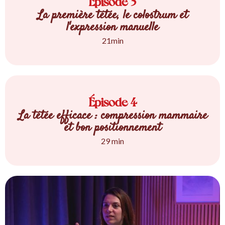
Épisode 3
La première tétée, le colostrum et
l'expression manuelle
21min
Épisode 4
La tétée efficace : compression mammaire
et bon positionnement
29 min