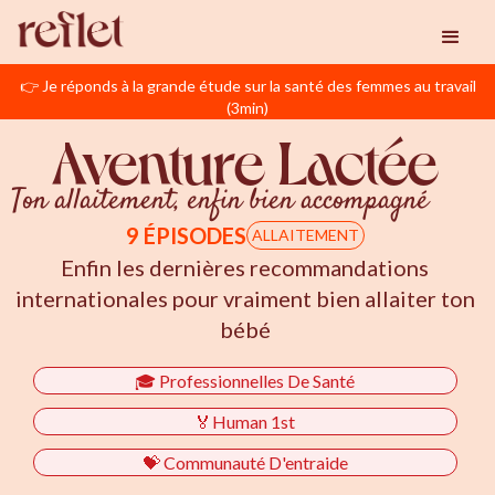
👉 Je réponds à la grande étude sur la santé des femmes au travail
(3min)
Aventure Lactée
Ton allaitement, enfin bien accompagné
9 ÉPISODES
ALLAITEMENT
Enfin les dernières recommandations
internationales pour vraiment bien allaiter ton
bébé
🎓 Professionnelles De Santé
🏅Human 1st
💝 Communauté D'entraide