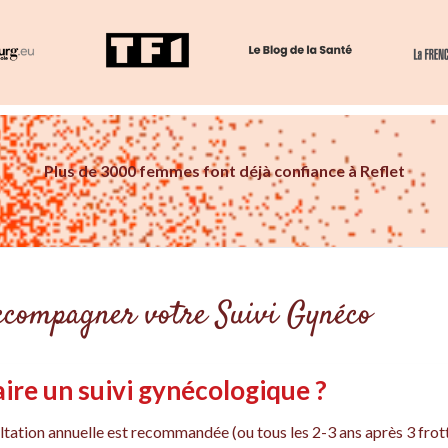
Plus de 3000 femmes font déjà confiance à Reflet
accompagner votre Suivi Gynéco
ire un suivi gynécologique ?
ltation annuelle est recommandée (ou tous les 2-3 ans après 3 frot