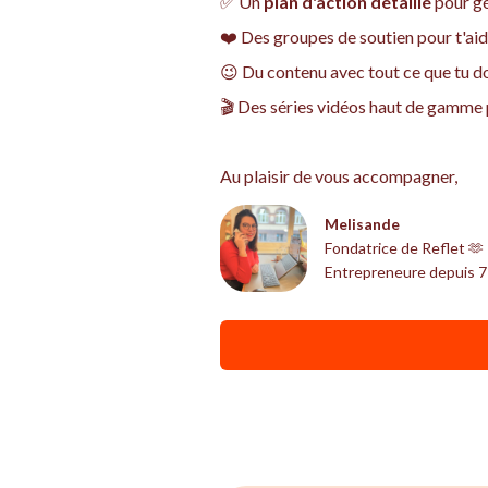
✅ Un
plan d'action détaillé
pour gé
❤️ Des groupes de soutien pour t'ai
😉 Du contenu avec tout ce que tu do
🎬 Des séries vidéos haut de gamm
Au plaisir de vous accompagner,
Melisande
Fondatrice de Reflet 🫶
Entrepreneure depuis 7 