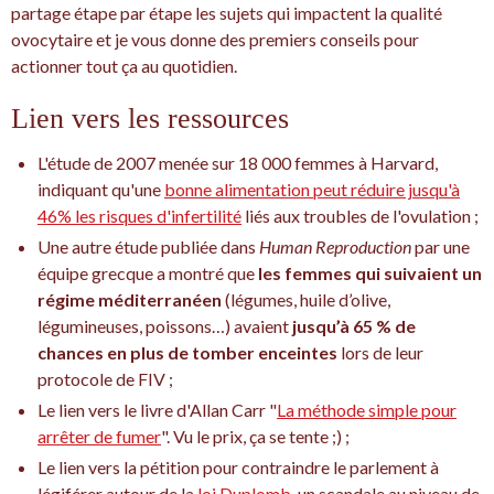
partage étape par étape les sujets qui impactent la qualité
ovocytaire et je vous donne des premiers conseils pour
actionner tout ça au quotidien.
Lien vers les ressources
L'étude de 2007 menée sur 18 000 femmes à Harvard,
indiquant qu'une
bonne alimentation peut réduire jusqu'à
46% les risques d'infertilité
liés aux troubles de l'ovulation ;
Une autre étude publiée dans
Human Reproduction
par une
équipe grecque a montré que
les femmes qui suivaient un
régime méditerranéen
(légumes, huile d’olive,
légumineuses, poissons…) avaient
jusqu’à 65 % de
chances en plus de tomber enceintes
lors de leur
protocole de FIV ;
Le lien vers le livre d'Allan Carr "
La méthode simple pour
arrêter de fumer
". Vu le prix, ça se tente ;) ;
Le lien vers la pétition pour contraindre le parlement à
légiférer autour de la
loi Duplomb,
un scandale au niveau de