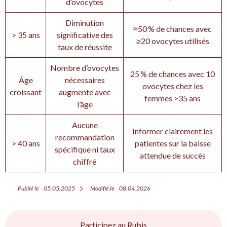
d’ovocytes
Diminution
≈50 % de chances avec
> 35 ans
significative des
≥20 ovocytes utilisés
taux de réussite
Nombre d’ovocytes
25 % de chances avec 10
Âge
nécessaires
ovocytes chez les
croissant
augmente avec
femmes >35 ans
l’âge
Aucune
Informer clairement les
recommandation
> 40 ans
patientes sur la baisse
spécifique ni taux
attendue de succès
chiffré
Publié le
05.05.2025
Modifié le
08.04.2026
Participez au Rubis