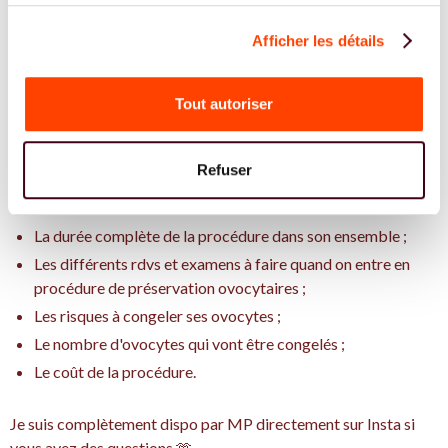
Dans cet épisode, pas de statistiques particuliers hormis ceux
Afficher les détails
que je reprends des épisodes 1 et 2 du Rubis. Par contre
Premier rendez-vous
est plein d'espoir et c'est ce que vous allez
Tout autoriser
découvrir !
Vous allez apprendre en détail comment se passe la procédure
Refuser
de congélation ovocytaire en France et au global. Je vous parle
de :
La durée complète de la procédure dans son ensemble ;
Les différents rdvs et examens à faire quand on entre en
procédure de préservation ovocytaires ;
Les risques à congeler ses ovocytes ;
Le nombre d'ovocytes qui vont être congelés ;
Le coût de la procédure.
Je suis complètement dispo par MP directement sur Insta si
vous avez des questions 🫶