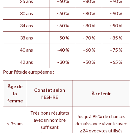
25 ans
~60 %
~80 %
~90 %
30 ans
~60 %
~80 %
~90 %
34 ans
~60 %
~80 %
~90 %
38 ans
~50 %
~70 %
~85 %
40 ans
~40 %
~60 %
~75 %
42 ans
~30 %
~50 %
~65 %
Pour l'étude européenne :
Âge de
Constat selon
la
À retenir
l’ESHRE
femme
Très bons résultats
Jusqu’à 95 % de chances
avec un nombre
< 35 ans
de naissance vivante avec
suffisant
≥24 ovocytes utilisés