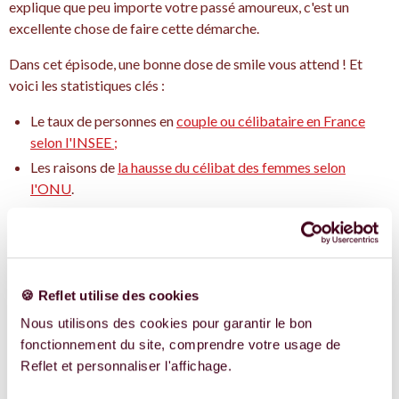
explique que peu importe votre passé amoureux, c'est un
excellente chose de faire cette démarche.
Dans cet épisode, une bonne dose de smile vous attend ! Et
voici les statistiques clés :
Le taux de personnes en
couple ou célibataire en France
selon l'INSEE ;
Les raisons de
la hausse du célibat des femmes selon
l'ONU
.
Vous voulez de la force et de l'amour ? Cet épisode est fait
pour vous !
Le Rubis #5 : Premier
🍪 Reflet utilise des cookies
rendez-vous
Nous utilisons des cookies pour garantir le bon
fonctionnement du site, comprendre votre usage de
Reflet et personnaliser l'affichage.
Comment se passe la procédure de
congélation ovocytaires de A à Z ?