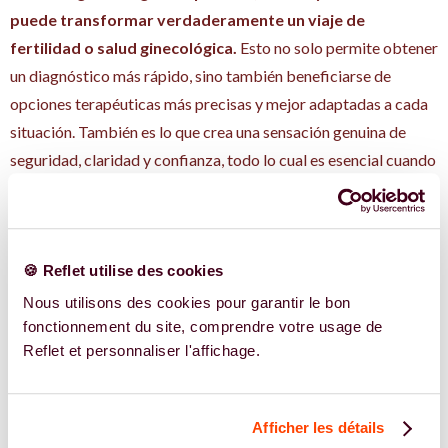
puede transformar verdaderamente un viaje de
fertilidad o salud ginecológica.
Esto no solo permite obtener
un diagnóstico más rápido, sino también beneficiarse de
opciones terapéuticas más precisas y mejor adaptadas a cada
situación. También es lo que crea una sensación genuina de
seguridad, claridad y confianza, todo lo cual es esencial cuando
se atraviesan etapas largas, a veces dolorosas y, a menudo,
inciertas.
Un buen ginecólogo no es solo alguien que domina los
🍪 Reflet utilise des cookies
protocolos médicos; también es un profesional que comprende
Nous utilisons des cookies pour garantir le bon
el impacto emocional de estos caminos, respeta el ritmo de
fonctionnement du site, comprendre votre usage de
cada mujer y sabe cómo confiar en otros conocimientos para
Reflet et personnaliser l'affichage.
ofrecer un apoyo global y profundamente humano. Los
ginecólogos de Reflet son elegidos por su experiencia y por su
capacidad para trabajar mano a mano con otros expertos
Afficher les détails