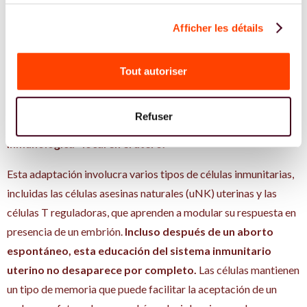
Afficher les détails
Uno de los aspectos más fascinantes del embarazo es cómo el
sistema inmunitario materno se adapta para aceptar el
embrión, que es genéticamente diferente al de la madre.
Tout autoriser
Normalmente, nuestro sistema inmunitario rechaza los objetos
extraños, pero durante el embarazo,
se establecen
Refuser
mecanismos complejos para crear una «tolerancia
inmunológica» local en el útero.
Esta adaptación involucra varios tipos de células inmunitarias,
incluidas las células asesinas naturales (uNK) uterinas y las
células T reguladoras, que aprenden a modular su respuesta en
presencia de un embrión.
Incluso después de un aborto
espontáneo, esta educación del sistema inmunitario
uterino no desaparece por completo.
Las células mantienen
un tipo de memoria que puede facilitar la aceptación de un