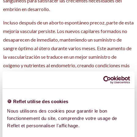
sanguíneos para satisfacer las crecientes necesidades del
embrión en desarrollo.
Incluso después de un aborto espontáneo precoz, parte de esta
mejoría vascular persiste. Los nuevos capilares formados no
desaparecen de inmediato, manteniendo un suministro de
sangre óptimo al útero durante varios meses. Este aumento de
la vascularización se traduce en un mejor suministro de
oxígeno y nutrientes al endometrio, creando condiciones más
favorables para la implantación de un futuro embrión. Además,
esta mejora de la vascularización facilita la eliminación de
toxinas y mejora la reactividad del útero a las señales
hormonales.
🍪 Reflet utilise des cookies
Nous utilisons des cookies pour garantir le bon
La maduración del
fonctionnement du site, comprendre votre usage de
sistema inmunitario
Reflet et personnaliser l'affichage.
uterino