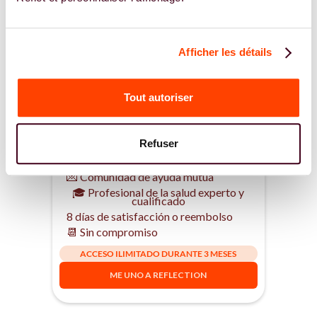
Afficher les détails
37€ de acceso ilimitado
Tout autoriser
Eso es 12,33 €/mes ⭐
🎬 Acceso al 100% de los vídeos
Refuser
🔬 Recomendaciones científicas
✅ Asesoramiento concreto y práctico
💌 Comunidad de ayuda mutua
🎓 Profesional de la salud experto y
cualificado
8 días de satisfacción o reembolso
📆 Sin compromiso
ACCESO ILIMITADO DURANTE 3 MESES
ME UNO A REFLECTION