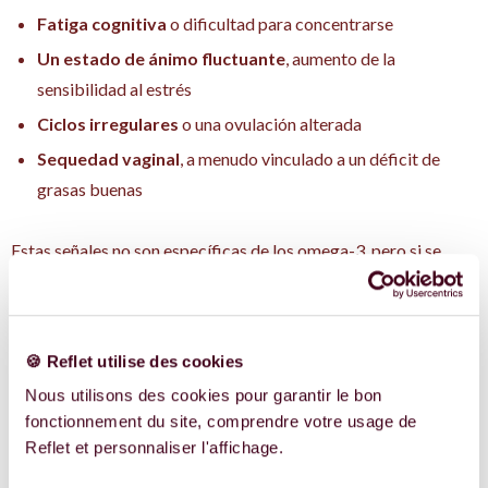
Fatiga cognitiva
o dificultad para concentrarse
Un estado de ánimo fluctuante
, aumento de la
sensibilidad al estrés
Ciclos irregulares
o una ovulación alterada
Sequedad vaginal
, a menudo vinculado a un déficit de
grasas buenas
Estas señales no son específicas de los omega-3, pero si se
combinan con una dieta baja en pescado o grasas saludables,
merecen atención.
¿Se pueden tomar omega-3 durante la FIV?
Sí, en la gran
🍪 Reflet utilise des cookies
mayoría de los casos. Sin embargo, al igual que con cualquier
Nous utilisons des cookies pour garantir le bon
complemento de un programa de tratamiento antirretrovírico,
fonctionnement du site, comprendre votre usage de
Reflet et personnaliser l'affichage.
hable con su equipo médico al respecto. Algunos protocolos
pueden tener recomendaciones específicas.