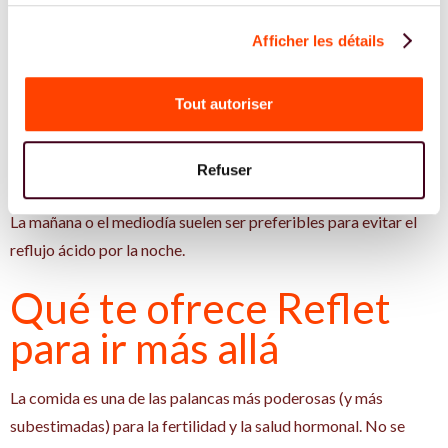
¿Son suficientes los ácidos grasos omega-3 de origen
Afficher les détails
vegetal (semillas de chía, lino)?
No, no solo. El ALA vegetal se
convierte muy poco en EPA y DHA. Si no comes pescado, el
Tout autoriser
aceite de algas marinas es la solución más adecuada.
¿A qué hora del día debe tomar su omega-3?
A la hora de
Refuser
una comida que contenga grasas, para optimizar su absorción.
La mañana o el mediodía suelen ser preferibles para evitar el
reflujo ácido por la noche.
Qué te ofrece Reflet
para ir más allá
La comida es una de las palancas más poderosas (y más
subestimadas) para la fertilidad y la salud hormonal. No se