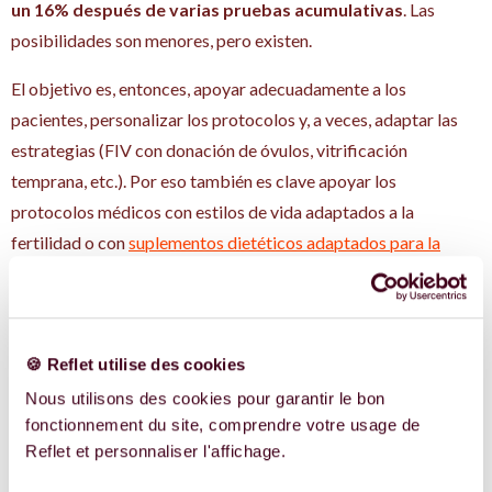
un 16% después de varias pruebas acumulativas
. Las
posibilidades son menores, pero existen.
El objetivo es, entonces, apoyar adecuadamente a los
pacientes, personalizar los protocolos y, a veces, adaptar las
estrategias (FIV con donación de óvulos, vitrificación
temprana, etc.). Por eso también es clave apoyar los
protocolos médicos con estilos de vida adaptados a la
fertilidad o con
suplementos dietéticos adaptados para la
fertilidad
y según su caso personal. Esta es una de las razones
por las que lanzamos el programa «El mito de las cápsulas»:
para desmitificar los suplementos para la fertilidad y dar las
🍪 Reflet utilise des cookies
respuestas de la mano de un verdadero profesional de la salud
especializado en el tema.
Nous utilisons des cookies pour garantir le bon
fonctionnement du site, comprendre votre usage de
Reflet et personnaliser l'affichage.