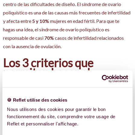
centro de las dificultades de diseño. El síndrome de ovario
poliquístico es una de las causas más frecuentes de infertilidad
y afecta entre
5 y 10%
mujeres en edad fértil. Para que te
hagas una idea, el síndrome de ovario poliquístico es
responsable de casi
70%
casos de infertilidad relacionados
con la ausencia de ovulación.
Los 3 criterios que
permiten hacer el
diagnóstico
Para que un médico confirme un diagnóstico de síndrome de
🍪 Reflet utilise des cookies
ovario poliquístico, se basa en lo que se denomina los criterios
Nous utilisons des cookies pour garantir le bon
de Rotterdam. Basta con que
dos de estas tres condiciones
fonctionnement du site, comprendre votre usage de
se combinan para realizar el diagnóstico:
Reflet et personnaliser l'affichage.
Ciclos irregulares o completamente ausentes:
Esta