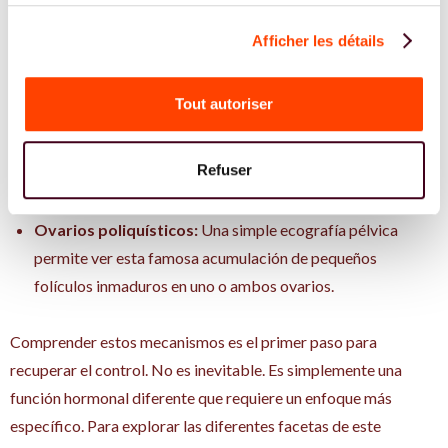
suele ser la primera señal de que lo están atrapando. Ciclos
Afficher les détails
que duran más de 35 días o períodos que ya no aparecen.
Un exceso de andrógenos:
A veces se manifiesta (acné
Tout autoriser
persistente, aumento del crecimiento del vello en la cara o
el cuerpo, caída del cabello). Otras veces, un análisis de
sangre lo confirma al mostrar niveles demasiado altos de
Refuser
hormonas masculinas.
Ovarios poliquísticos:
Una simple ecografía pélvica
permite ver esta famosa acumulación de pequeños
folículos inmaduros en uno o ambos ovarios.
Comprender estos mecanismos es el primer paso para
recuperar el control. No es inevitable. Es simplemente una
función hormonal diferente que requiere un enfoque más
específico. Para explorar las diferentes facetas de este