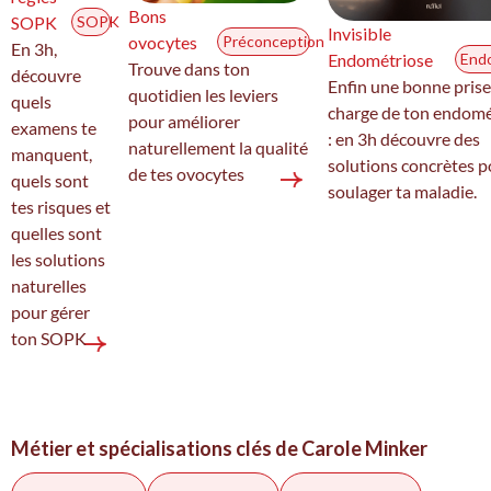
Bons
SOPK
SOPK
Invisible
ovocytes
Préconception
En 3h,
Endométriose
End
Trouve dans ton
découvre
Enfin une bonne prise
quotidien les leviers
quels
charge de ton endomé
pour améliorer
examens te
: en 3h découvre des
naturellement la qualité
manquent,
solutions concrètes p
de tes ovocytes
quels sont
soulager ta maladie.
tes risques et
quelles sont
les solutions
naturelles
pour gérer
ton SOPK
Métier et spécialisations clés de Carole Minker