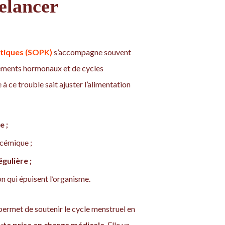
elancer
tiques (SOPK)
s’accompagne souvent
glements hormonaux et de cycles
 à ce trouble sait ajuster l’alimentation
e ;
ycémique ;
gulière ;
on qui épuisent l’organisme.
ui permet de soutenir le cycle menstruel en
ute prise en charge médicale
. Elle va