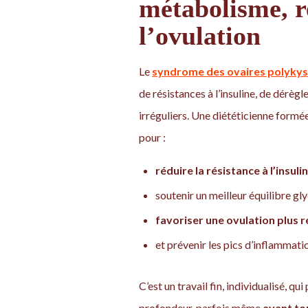
métabolisme, r
l’ovulation
Le
syndrome des ovaires polykys
de résistances à l’insuline, de dérè
irréguliers. Une diététicienne formée
pour :
réduire la résistance à l’insulin
soutenir un meilleur équilibre gl
favoriser une ovulation plus ré
et prévenir les pics d’inflammati
C’est un travail fin, individualisé, q
profondeur, parfois même
avant to