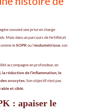
une histoire de
agine souvent une prise en charge
ids. Mais dans un parcours de fertilité,et
s comme le
SOPK
ou l’
endométriose
, son
tilité accompagne en profondeur, en
, la réduction de l’inflammation, le
é des ovocytes
. Son objectif n’est pas
able et ciblé
.
PK : apaiser le