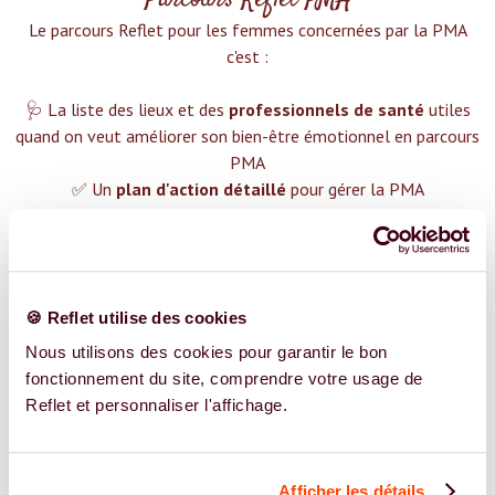
Parcours Reflet PMA
Le parcours Reflet pour les femmes concernées par la PMA
c'est :‍
🩺 La liste des lieux et des
professionnels de santé
utiles
quand on veut améliorer son bien-être émotionnel en parcours
PMA
✅ Un
plan d'action détaillé
pour gérer la PMA
❤️ Des groupes de soutien pour t'aider dans cette démarche
😉 Du contenu avec tout ce que tu dois savoir sur
la PMA
TROUVER UN SPÉCIALISTE
🍪 Reflet utilise des cookies
Plus de 400 femmes déjà accompagnées !
Nous utilisons des cookies pour garantir le bon
fonctionnement du site, comprendre votre usage de
Reflet et personnaliser l'affichage.
Afficher les détails