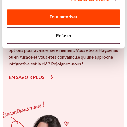
REJOIGNEZ NOS EXPERT.E.S
Vous êtes Diététicienne expert.e.s en PMA ?
Tout autoriser
Vous êtes Diététicienne spécialiste dans dans
l'accompagnement des femmes et des couples sur la
Refuser
thématique de la fertilité et particulièrement sur la
Insémination, FIV, don de gamètes : comprendre les
options pour avancer sereinement. Vous êtes à Haguenau
ou en Alsace et vous êtes convaincu.e qu'une approche
intégrative est la clé ? Rejoignez-nous !
EN SAVOIR PLUS