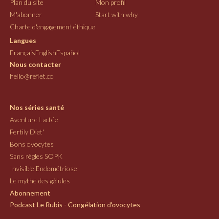
Plan du site
Mon profil
M'abonner
Start with why
Charte d'engagement éthique
Langues
Français
English
Español
Nous contacter
hello@reflet.co
Nos séries santé
Aventure Lactée
Fertily Diet'
Bons ovocytes
Sans règles SOPK
Invisible Endométriose
Le mythe des gélules
Abonnement
Podcast Le Rubis - Congélation d'ovocytes