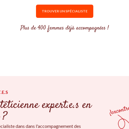
TROUVER UN SPÉCIALISTE
Plus de 400 femmes déjà accompagnées !
.E.S
téticienne expert.e.s en
 ?
écialiste dans dans l'accompagnement des