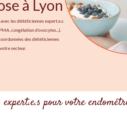
ose à Lyon
avec les diététiciennes expert.e.s
 PMA, congélation d'ovocytes...).
coordonnées des diététiciennes
votre secteur.
s expert.e.s pour votre endométr