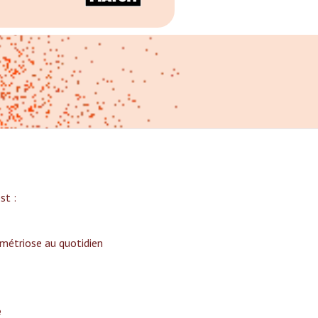
t :‍
ométriose au quotidien
e