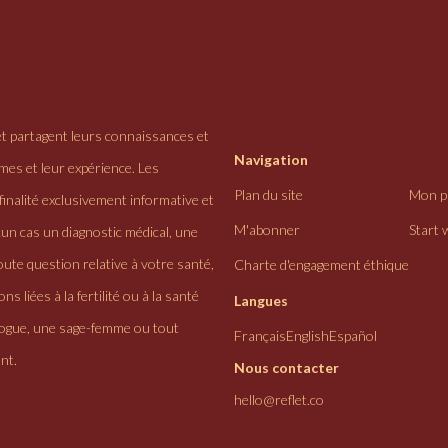
et partagent leurs connaissances et
Navigation
ômes et leur expérience. Les
Plan du site
Mon pr
finalité exclusivement informative et
M'abonner
Start 
cun cas un diagnostic médical, une
ute question relative à votre santé,
Charte d'engagement éthique
ns liées à la fertilité ou à la santé
Langues
logue, une sage-femme ou tout
Français
English
Español
nt.
Nous contacter
hello@reflet.co