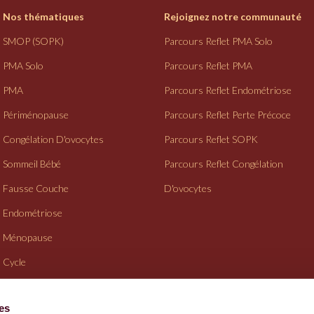
Nos thématiques
Rejoignez notre communauté
SMOP (SOPK)
Parcours Reflet PMA Solo
PMA Solo
Parcours Reflet PMA
PMA
Parcours Reflet Endométriose
Périménopause
Parcours Reflet Perte Précoce
Congélation D'ovocytes
Parcours Reflet SOPK
Sommeil Bébé
Parcours Reflet Congélation
Fausse Couche
D'ovocytes
Endométriose
Ménopause
Cycle
Suivi Gynéco
ies