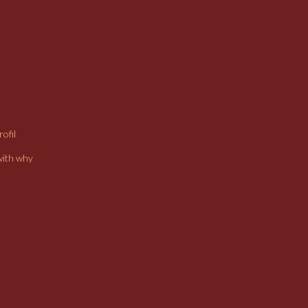
ofil
with why