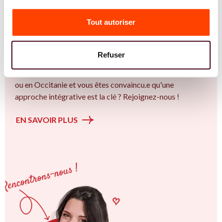
Vous êtes Diététicienne expert.e.s en PMA ?
Tout autoriser
Vous êtes Diététicienne spécialiste dans dans
l'accompagnement des femmes et des couples sur la
thématique de la fertilité et particulièrement sur la
Refuser
Insémination, FIV, don de gamètes : comprendre les
options pour avancer sereinement. Vous êtes à Béziers
ou en Occitanie et vous êtes convaincu.e qu'une
approche intégrative est la clé ? Rejoignez-nous !
EN SAVOIR PLUS