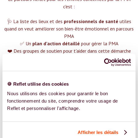
c'est :‍
🩺 La liste des lieux et des
professionnels de santé
utiles
quand on veut améliorer son bien-être émotionnel en parcours
PMA
✅ Un
plan d'action détaillé
pour gérer la PMA
❤️ Des groupes de soutien pour t'aider dans cette démarche
😉 Du contenu avec tout ce que tu dois savoir sur
la PMA
TROUVER UN SPÉCIALISTE
🍪 Reflet utilise des cookies
Plus de 400 femmes déjà accompagnées !
Nous utilisons des cookies pour garantir le bon
fonctionnement du site, comprendre votre usage de
Reflet et personnaliser l'affichage.
Afficher les détails
REJOIGNEZ NOS EXPERT.E.S