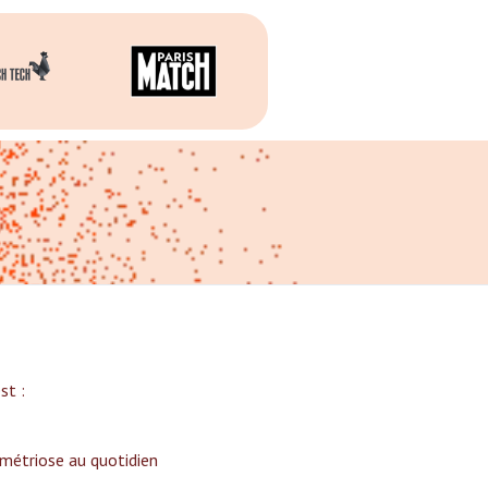
t :‍
ométriose au quotidien