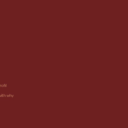
ofil
with why