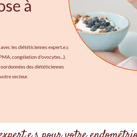
ose à
avec les diététiciennes expert.e.s
 PMA, congélation d'ovocytes...).
coordonnées des diététiciennes
votre secteur.
 expert.e.s pour votre endométri