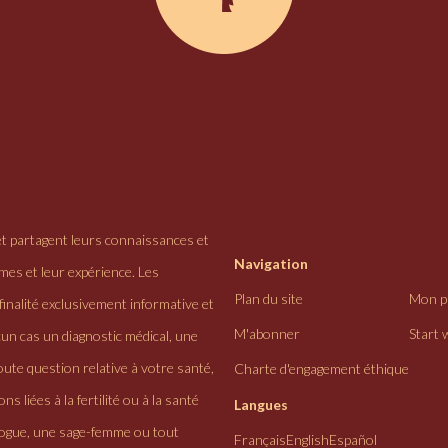
et partagent leurs connaissances et
Navigation
ômes et leur expérience. Les
Plan du site
Mon pr
finalité exclusivement informative et
M'abonner
Start 
cun cas un diagnostic médical, une
ute question relative à votre santé,
Charte d'engagement éthique
ns liées à la fertilité ou à la santé
Langues
logue, une sage-femme ou tout
Français
English
Español