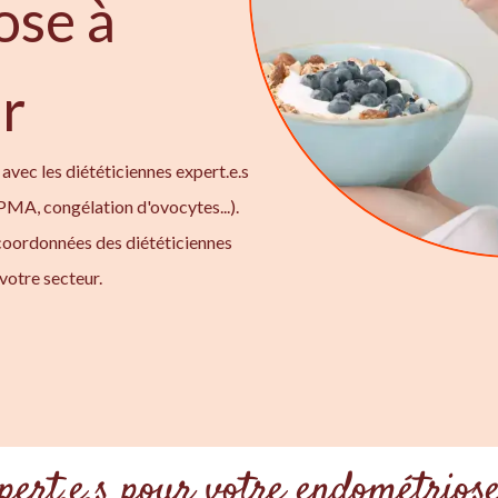
ose à
r
avec les diététiciennes expert.e.s
 PMA, congélation d'ovocytes...).
coordonnées des diététiciennes
votre secteur.
pert.e.s pour votre endométrios