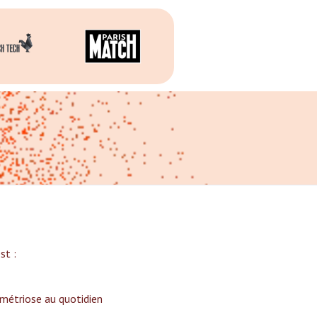
t :‍
ométriose au quotidien