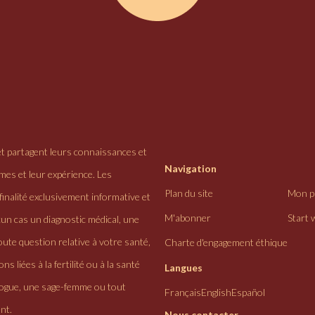
et partagent leurs connaissances et
Navigation
ômes et leur expérience. Les
Plan du site
Mon pr
finalité exclusivement informative et
M'abonner
Start 
cun cas un diagnostic médical, une
ute question relative à votre santé,
Charte d'engagement éthique
ns liées à la fertilité ou à la santé
Langues
logue, une sage-femme ou tout
Français
English
Español
nt.
Nous contacter