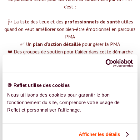
c'est :‍
🩺 La liste des lieux et des
professionnels de santé
utiles
quand on veut améliorer son bien-être émotionnel en parcours
PMA
✅ Un
plan d'action détaillé
pour gérer la PMA
❤️ Des groupes de soutien pour t'aider dans cette démarche
😉 Du contenu avec tout ce que tu dois savoir sur
la PMA
TROUVER UN SPÉCIALISTE
🍪 Reflet utilise des cookies
Plus de 400 femmes déjà accompagnées !
Nous utilisons des cookies pour garantir le bon
fonctionnement du site, comprendre votre usage de
Reflet et personnaliser l'affichage.
Afficher les détails
REJOIGNEZ NOS EXPERT.E.S