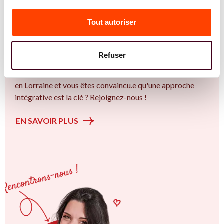
Vous êtes Diététicienne expert.e.s en PMA ?
Tout autoriser
Vous êtes Diététicienne spécialiste dans dans
l'accompagnement des femmes et des couples sur la
thématique de la fertilité et particulièrement sur la
Refuser
Insémination, FIV, don de gamètes : comprendre les
options pour avancer sereinement. Vous êtes à Nancy ou
en Lorraine et vous êtes convaincu.e qu'une approche
intégrative est la clé ? Rejoignez-nous !
EN SAVOIR PLUS