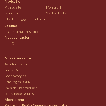
Navigation
Plan du site
Mon profil
M'abonner
Start with why
Charte d'engagement éthique
Langues
Français
English
Español
Nous contacter
hello@reflet.co
Nos séries santé
Aventure Lactée
Fertily Diet'
Bons ovocytes
Sans règles SOPK
Invisible Endométriose
Le mythe des gélules
Abonnement
Podcast Le Rubis - Congélation d'ovocytes