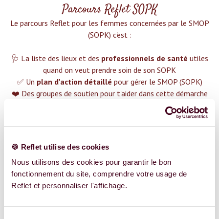
Parcours Reflet SOPK
Le parcours Reflet pour les femmes concernées par le SMOP
(SOPK) c'est :‍
🩺 La liste des lieux et des
professionnels de santé
utiles
quand on veut prendre soin de son SOPK
✅ Un
plan d'action détaillé
pour gérer le SMOP (SOPK)
❤️ Des groupes de soutien pour t'aider dans cette démarche
😉 Du contenu avec tout ce que tu dois savoir sur
le SMOP
(SOPK)
TROUVER UN SPÉCIALISTE
🍪 Reflet utilise des cookies
Plus de 400 femmes déjà accompagnées !
Nous utilisons des cookies pour garantir le bon
fonctionnement du site, comprendre votre usage de
Reflet et personnaliser l'affichage.