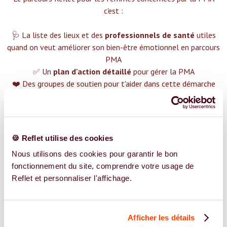
c'est :‍
🩺 La liste des lieux et des
professionnels de santé
utiles
quand on veut améliorer son bien-être émotionnel en parcours
PMA
✅ Un
plan d'action détaillé
pour gérer la PMA
❤️ Des groupes de soutien pour t'aider dans cette démarche
😉 Du contenu avec tout ce que tu dois savoir sur
la PMA
TROUVER UN SPÉCIALISTE
🍪 Reflet utilise des cookies
Plus de 400 femmes déjà accompagnées !
Nous utilisons des cookies pour garantir le bon
fonctionnement du site, comprendre votre usage de
Reflet et personnaliser l'affichage.
Afficher les détails
REJOIGNEZ NOS EXPERT.E.S