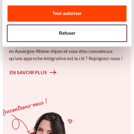
Vous êtes Diététicienne expert.e.s en PMA ?
Tout autoriser
Vous êtes Diététicienne spécialiste dans dans
l'accompagnement des femmes et des couples sur la
thématique de la fertilité et particulièrement sur la
Refuser
Insémination, FIV, don de gamètes : comprendre les
options pour avancer sereinement. Vous êtes à Annecy ou
en Auvergne-Rhône-Alpes et vous êtes convaincu.e
qu'une approche intégrative est la clé ? Rejoignez-nous !
EN SAVOIR PLUS