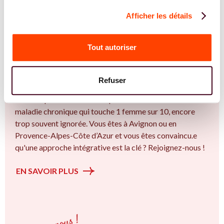
Afficher les détails
REJOIGNEZ NOS EXPERT.E.S
Vous êtes Diététicienne expert.e.s en
Tout autoriser
endométriose ?
Vous êtes Diététicienne spécialiste dans dans
Refuser
l'accompagnement des femmes et des couples sur la
thématique de la fertilité et particulièrement sur l’ Une
maladie chronique qui touche 1 femme sur 10, encore
trop souvent ignorée. Vous êtes à Avignon ou en
Provence-Alpes-Côte d’Azur et vous êtes convaincu.e
qu'une approche intégrative est la clé ? Rejoignez-nous !
EN SAVOIR PLUS