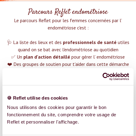
Parcours Reflet endométriose
Le parcours Reflet pour les femmes concernées par l’
endométriose c'est :‍
🩺 La liste des lieux et des
professionnels de santé
utiles
quand on se bat avec l'endométriose au quotidien
✅ Un
plan d'action détaillé
pour gérer l’ endométriose
❤️ Des groupes de soutien pour t'aider dans cette démarche
😉 Du contenu avec tout ce que tu dois savoir sur
l’
endométriose
TROUVER UN SPÉCIALISTE
🍪 Reflet utilise des cookies
Plus de 400 femmes déjà accompagnées !
Nous utilisons des cookies pour garantir le bon
fonctionnement du site, comprendre votre usage de
Reflet et personnaliser l'affichage.