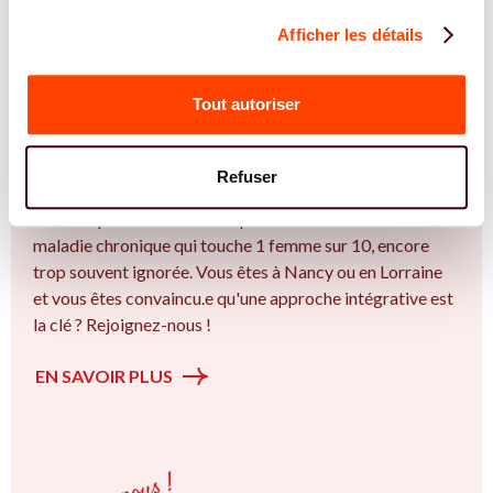
Afficher les détails
REJOIGNEZ NOS EXPERT.E.S
Vous êtes Diététicienne expert.e.s en
Tout autoriser
endométriose ?
Vous êtes Diététicienne spécialiste dans dans
Refuser
l'accompagnement des femmes et des couples sur la
thématique de la fertilité et particulièrement sur l’ Une
maladie chronique qui touche 1 femme sur 10, encore
trop souvent ignorée. Vous êtes à Nancy ou en Lorraine
et vous êtes convaincu.e qu'une approche intégrative est
la clé ? Rejoignez-nous !
EN SAVOIR PLUS