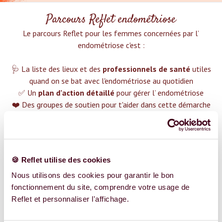
Parcours Reflet endométriose
Le parcours Reflet pour les femmes concernées par l’
endométriose c'est :‍
🩺 La liste des lieux et des
professionnels de santé
utiles
quand on se bat avec l'endométriose au quotidien
✅ Un
plan d'action détaillé
pour gérer l’ endométriose
❤️ Des groupes de soutien pour t'aider dans cette démarche
😉 Du contenu avec tout ce que tu dois savoir sur
l’
endométriose
TROUVER UN SPÉCIALISTE
🍪 Reflet utilise des cookies
Plus de 400 femmes déjà accompagnées !
Nous utilisons des cookies pour garantir le bon
fonctionnement du site, comprendre votre usage de
Reflet et personnaliser l'affichage.