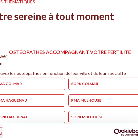
S THÉMATIQUES
tre sereine à tout moment
OSTÉOPATHES ACCOMPAGNANT VOTRE FERTILITÉ
uvez les ostéopathes en fonction de leur ville et de leur spécialité
MA COLMAR
SOPK COLMAR
MA HAGUENAU
PMA MULHOUSE
OPK HAGUENAU
SOPK MULHOUSE
MA STRASBOURG
SOPK STRASBOURG