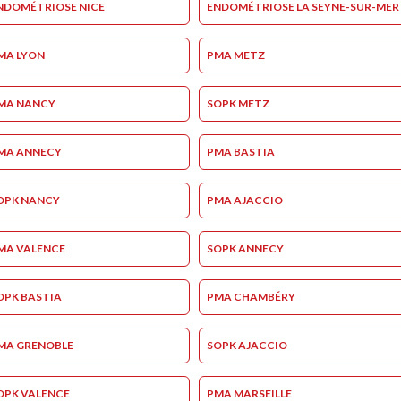
NDOMÉTRIOSE NICE
ENDOMÉTRIOSE LA SEYNE-SUR-MER
MA LYON
PMA METZ
MA NANCY
SOPK METZ
MA ANNECY
PMA BASTIA
OPK NANCY
PMA AJACCIO
MA VALENCE
SOPK ANNECY
OPK BASTIA
PMA CHAMBÉRY
MA GRENOBLE
SOPK AJACCIO
OPK VALENCE
PMA MARSEILLE