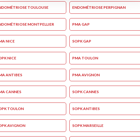
NDOMÉTRIOSE TOULOUSE
ENDOMÉTRIOSE PERPIGNAN
NDOMÉTRIOSE MONTPELLIER
PMA GAP
MA NICE
SOPK GAP
OPK NICE
PMA TOULON
MA ANTIBES
PMA AVIGNON
MA CANNES
SOPK CANNES
OPK TOULON
SOPK ANTIBES
OPK AVIGNON
SOPK MARSEILLE