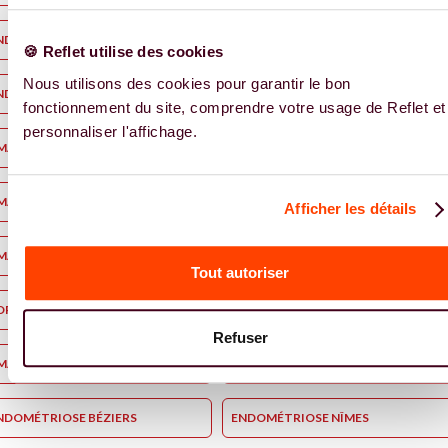
NDOMÉTRIOSE COLMAR
ENDOMÉTRIOSE MULHOUSE
🍪 Reflet utilise des cookies
Nous utilisons des cookies pour garantir le bon
NDOMÉTRIOSE HAGUENAU
ENDOMÉTRIOSE STRASBOURG
fonctionnement du site, comprendre votre usage de Reflet et
personnaliser l'affichage.
MA NÎMES
SOPK NÎMES
MA BÉZIERS
PMA TOULOUSE
Afficher les détails
MA BÉZIERS
SOPK TOULOUSE
Tout autoriser
OPK PERPIGNAN
PMA PERPIGNAN
Refuser
MA MONTPELLIER
SOPK MONTPELLIER
NDOMÉTRIOSE BÉZIERS
ENDOMÉTRIOSE NÎMES