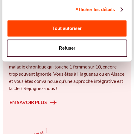
Afficher les détails
REJOIGNEZ NOS EXPERT.E.S
Vous êtes Ostéopathe expert.e.s en
Tout autoriser
endométriose ?
Vous êtes Ostéopathe spécialiste dans dans
Refuser
l'accompagnement des femmes et des couples sur la
thématique de la fertilité et particulièrement sur l’ Une
maladie chronique qui touche 1 femme sur 10, encore
trop souvent ignorée. Vous êtes à Haguenau ou en Alsace
et vous êtes convaincu.e qu'une approche intégrative est
la clé ? Rejoignez-nous !
EN SAVOIR PLUS