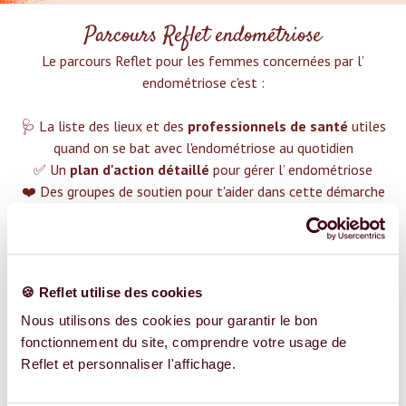
Parcours Reflet endométriose
Le parcours Reflet pour les femmes concernées par l’
endométriose c'est :‍
🩺 La liste des lieux et des
professionnels de santé
utiles
quand on se bat avec l'endométriose au quotidien
✅ Un
plan d'action détaillé
pour gérer l’ endométriose
❤️ Des groupes de soutien pour t'aider dans cette démarche
😉 Du contenu avec tout ce que tu dois savoir sur
l’
endométriose
TROUVER UN SPÉCIALISTE
🍪 Reflet utilise des cookies
Plus de 400 femmes déjà accompagnées !
Nous utilisons des cookies pour garantir le bon
fonctionnement du site, comprendre votre usage de
Reflet et personnaliser l'affichage.