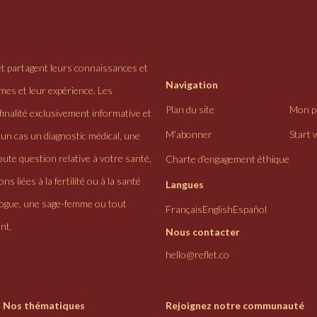
et partagent leurs connaissances et
Navigation
ômes et leur expérience. Les
Plan du site
Mon pr
finalité exclusivement informative et
M'abonner
Start 
cun cas un diagnostic médical, une
ute question relative à votre santé,
Charte d'engagement éthique
ns liées à la fertilité ou à la santé
Langues
logue, une sage-femme ou tout
Français
English
Español
nt.
Nous contacter
hello@reflet.co
Nos thématiques
Rejoignez notre communauté