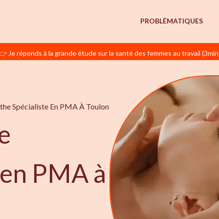
PROBLÉMATIQUES
👉 Je réponds à la grande étude sur la santé des femmes au travail (3min
he Spécialiste En PMA À Toulon
e
e en PMA à