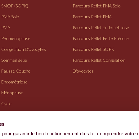
SMOP (SOPK)
Parcours Reflet PMA Solo
PMA Solo
Parcours Reflet PMA
PMA
Parcours Reflet Endométriose
Périménopause
Parcours Reflet Perte Précoce
Congélation D'ovocytes
Parcours Reflet SOPK
Sommeil Bébé
Parcours Reflet Congélation
Fausse Couche
D'ovocytes
Endométriose
Ménopause
Cycle
Suivi Gynéco
ies
 pour garantir le bon fonctionnement du site, comprendre votre 
CGV