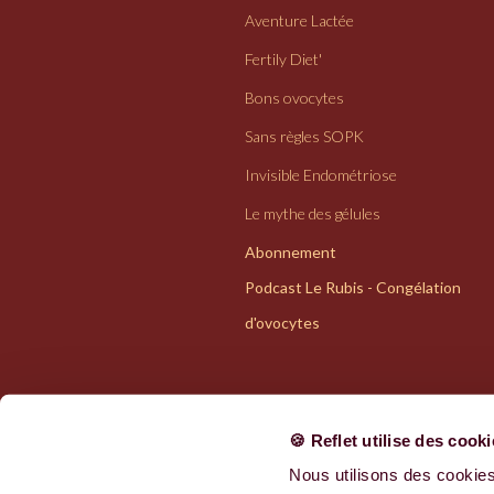
Aventure Lactée
Fertily Diet'
Bons ovocytes
Sans règles SOPK
Invisible Endométriose
Le mythe des gélules
Abonnement
Podcast Le Rubis - Congélation
d'ovocytes
🍪 Reflet utilise des cook
Nous utilisons des cookies
Politiques de confidentialité