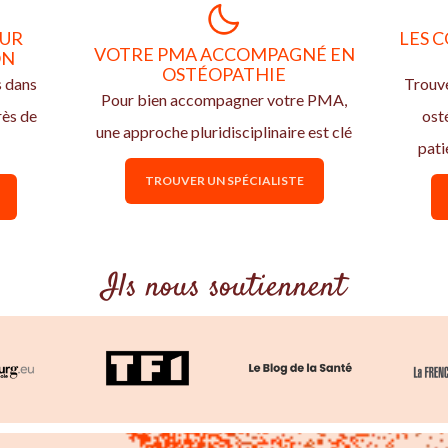
OUR
LES C
VOTRE PMA ACCOMPAGNÉ EN
ON
OSTÉOPATHIE
s dans
Trouve
Pour bien accompagner votre PMA,
rès de
ost
une approche pluridisciplinaire est clé
pati
TROUVER UN SPÉCIALISTE
Ils nous soutiennent