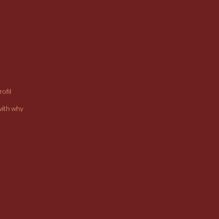
ofil
with why