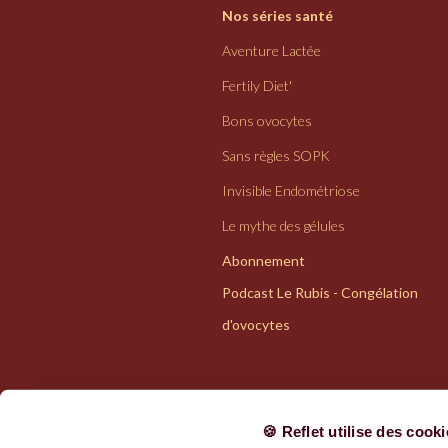
Nos séries santé
Aventure Lactée
Fertily Diet'
Bons ovocytes
Sans règles SOPK
Invisible Endométriose
Le mythe des gélules
Abonnement
Podcast Le Rubis - Congélation
d'ovocytes
🍪 Reflet utilise des cook