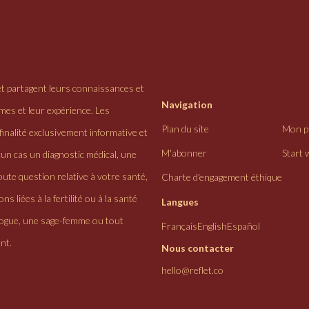
et partagent leurs connaissances et
Navigation
ômes et leur expérience. Les
Plan du site
Mon pr
finalité exclusivement informative et
M'abonner
Start 
cun cas un diagnostic médical, une
ute question relative à votre santé,
Charte d'engagement éthique
ns liées à la fertilité ou à la santé
Langues
logue, une sage-femme ou tout
Français
English
Español
nt.
Nous contacter
hello@reflet.co