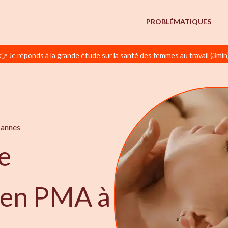
PROBLÉMATIQUES
👉 Je réponds à la grande étude sur la santé des femmes au travail (3min
Cannes
e
e en PMA à