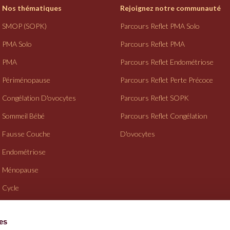
Nos thématiques
Rejoignez notre communauté
SMOP (SOPK)
Parcours Reflet PMA Solo
PMA Solo
Parcours Reflet PMA
PMA
Parcours Reflet Endométriose
Périménopause
Parcours Reflet Perte Précoce
Congélation D'ovocytes
Parcours Reflet SOPK
Sommeil Bébé
Parcours Reflet Congélation
Fausse Couche
D'ovocytes
Endométriose
Ménopause
Cycle
Suivi Gynéco
ies