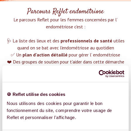
Parcours Reflet endométriose
Le parcours Reflet pour les femmes concernées par l’
endométriose c'est :‍
🩺 La liste des lieux et des
professionnels de santé
utiles
quand on se bat avec l'endométriose au quotidien
✅ Un
plan d'action détaillé
pour gérer l’ endométriose
❤️ Des groupes de soutien pour t'aider dans cette démarche
😉 Du contenu avec tout ce que tu dois savoir sur
l’
endométriose
TROUVER UN SPÉCIALISTE
🍪 Reflet utilise des cookies
Plus de 400 femmes déjà accompagnées !
Nous utilisons des cookies pour garantir le bon
fonctionnement du site, comprendre votre usage de
Reflet et personnaliser l'affichage.