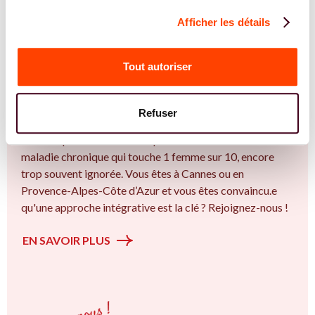
Afficher les détails
REJOIGNEZ NOS EXPERT.E.S
Vous êtes Ostéopathe expert.e.s en
Tout autoriser
endométriose ?
Vous êtes Ostéopathe spécialiste dans dans
Refuser
l'accompagnement des femmes et des couples sur la
thématique de la fertilité et particulièrement sur l’ Une
maladie chronique qui touche 1 femme sur 10, encore
trop souvent ignorée. Vous êtes à Cannes ou en
Provence-Alpes-Côte d’Azur et vous êtes convaincu.e
qu'une approche intégrative est la clé ? Rejoignez-nous !
EN SAVOIR PLUS