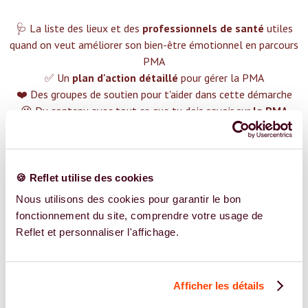
🩺 La liste des lieux et des
professionnels de santé
utiles
quand on veut améliorer son bien-être émotionnel en parcours
PMA
✅ Un
plan d'action détaillé
pour gérer la PMA
❤️ Des groupes de soutien pour t'aider dans cette démarche
😉 Du contenu avec tout ce que tu dois savoir sur
la PMA
TROUVER UN SPÉCIALISTE
Plus de 400 femmes déjà accompagnées !
🍪 Reflet utilise des cookies
Nous utilisons des cookies pour garantir le bon
fonctionnement du site, comprendre votre usage de
Reflet et personnaliser l'affichage.
REJOIGNEZ NOS EXPERT.E.S
Afficher les détails
Vous êtes Ostéopathe expert.e.s en PMA ?