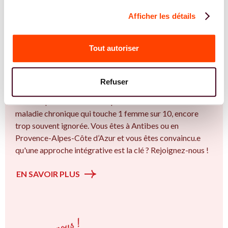
Afficher les détails
REJOIGNEZ NOS EXPERT.E.S
Vous êtes Ostéopathe expert.e.s en
Tout autoriser
endométriose ?
Vous êtes Ostéopathe spécialiste dans dans
Refuser
l'accompagnement des femmes et des couples sur la
thématique de la fertilité et particulièrement sur l’ Une
maladie chronique qui touche 1 femme sur 10, encore
trop souvent ignorée. Vous êtes à Antibes ou en
Provence-Alpes-Côte d’Azur et vous êtes convaincu.e
qu'une approche intégrative est la clé ? Rejoignez-nous !
EN SAVOIR PLUS