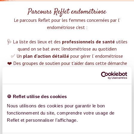
Parcours Reflet endométriose
Le parcours Reflet pour les femmes concernées par l’
endométriose c'est :‍
🩺 La liste des lieux et des
professionnels de santé
utiles
quand on se bat avec l'endométriose au quotidien
✅ Un
plan d'action détaillé
pour gérer l’ endométriose
❤️ Des groupes de soutien pour t'aider dans cette démarche
😉 Du contenu avec tout ce que tu dois savoir sur
l’
endométriose
TROUVER UN SPÉCIALISTE
🍪 Reflet utilise des cookies
Plus de 400 femmes déjà accompagnées !
Nous utilisons des cookies pour garantir le bon
fonctionnement du site, comprendre votre usage de
Reflet et personnaliser l'affichage.