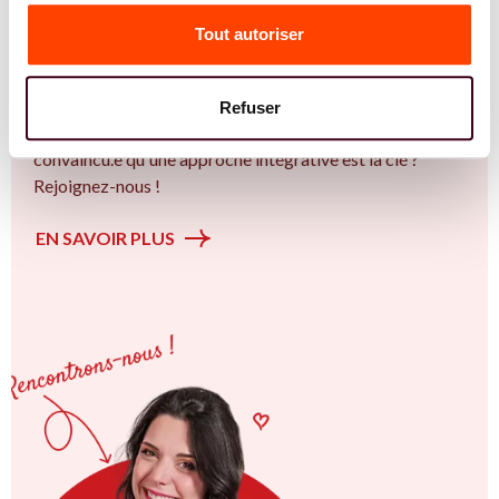
l'accompagnement des femmes et des couples sur la
Tout autoriser
thématique de la fertilité et particulièrement sur la
Insémination, FIV, don de gamètes : comprendre les
options pour avancer sereinement. Vous êtes à Avignon
Refuser
ou en Provence-Alpes-Côte d’Azur et vous êtes
convaincu.e qu'une approche intégrative est la clé ?
Rejoignez-nous !
EN SAVOIR PLUS