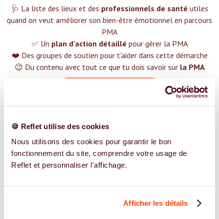
🩺 La liste des lieux et des
professionnels de santé
utiles
quand on veut améliorer son bien-être émotionnel en parcours
PMA
✅ Un
plan d'action détaillé
pour gérer la PMA
❤️ Des groupes de soutien pour t'aider dans cette démarche
😉 Du contenu avec tout ce que tu dois savoir sur
la PMA
TROUVER UN SPÉCIALISTE
Plus de 400 femmes déjà accompagnées !
🍪 Reflet utilise des cookies
Nous utilisons des cookies pour garantir le bon
fonctionnement du site, comprendre votre usage de
Reflet et personnaliser l'affichage.
REJOIGNEZ NOS EXPERT.E.S
Vous êtes Ostéopathe expert.e.s en PMA ?
Afficher les détails
Vous êtes Ostéopathe spécialiste dans dans