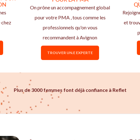
ON
Q
On prône un accompagnement global
nes
Rejoign
pour votre PMA , tous comme les
e chez
et trou
professionnels qu'on vous
p
recommandent à Avignon
TROUVER UN.E EXPERTE
Plus de 3000 femmes font déjà confiance à Reflet