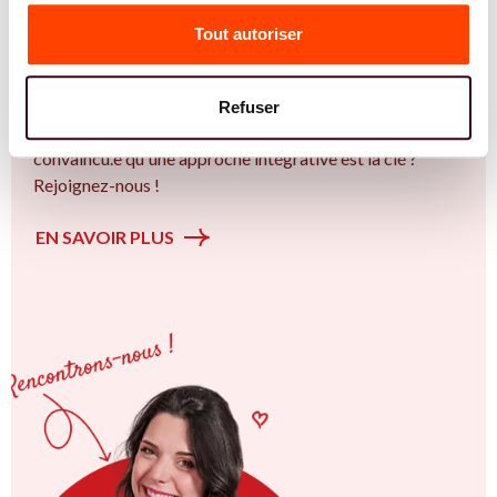
l'accompagnement des femmes et des couples sur la
Tout autoriser
thématique de la fertilité et particulièrement sur la
Insémination, FIV, don de gamètes : comprendre les
options pour avancer sereinement. Vous êtes à Avignon
Refuser
ou en Provence-Alpes-Côte d’Azur et vous êtes
convaincu.e qu'une approche intégrative est la clé ?
Rejoignez-nous !
EN SAVOIR PLUS