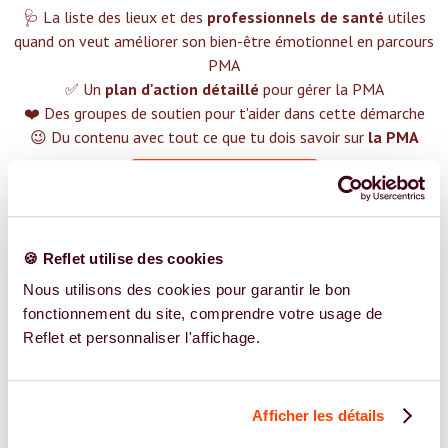
🩺 La liste des lieux et des
professionnels de santé
utiles
quand on veut améliorer son bien-être émotionnel en parcours
PMA
✅ Un
plan d'action détaillé
pour gérer la PMA
❤️ Des groupes de soutien pour t'aider dans cette démarche
😉 Du contenu avec tout ce que tu dois savoir sur
la PMA
TROUVER UN SPÉCIALISTE
Plus de 400 femmes déjà accompagnées !
🍪 Reflet utilise des cookies
Nous utilisons des cookies pour garantir le bon
fonctionnement du site, comprendre votre usage de
Reflet et personnaliser l'affichage.
REJOIGNEZ NOS EXPERT.E.S
Vous êtes Psychologue expert.e.s en PMA ?
Afficher les détails
Vous êtes Psychologue spécialiste dans dans