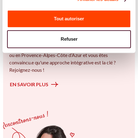
Vous êtes Gynécologue expert.e.s en PMA ?
Vous êtes Gynécologue spécialiste dans dans
Tout autoriser
l'accompagnement des femmes et des couples sur la
thématique de la fertilité et particulièrement sur la
Refuser
Insémination, FIV, don de gamètes : comprendre les
options pour avancer sereinement. Vous êtes à Avignon
ou en Provence-Alpes-Côte d’Azur et vous êtes
convaincu.e qu'une approche intégrative est la clé ?
Rejoignez-nous !
EN SAVOIR PLUS