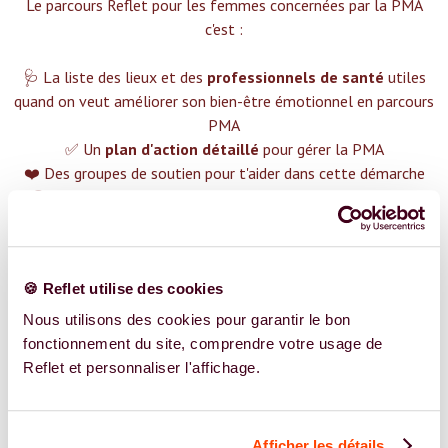
Le parcours Reflet pour les femmes concernées par la PMA
c'est :‍
🩺 La liste des lieux et des
professionnels de santé
utiles
quand on veut améliorer son bien-être émotionnel en parcours
PMA
✅ Un
plan d'action détaillé
pour gérer la PMA
❤️ Des groupes de soutien pour t'aider dans cette démarche
😉 Du contenu avec tout ce que tu dois savoir sur
la PMA
TROUVER UN SPÉCIALISTE
Plus de 400 femmes déjà accompagnées !
🍪 Reflet utilise des cookies
Nous utilisons des cookies pour garantir le bon
fonctionnement du site, comprendre votre usage de
Reflet et personnaliser l'affichage.
REJOIGNEZ NOS EXPERT.E.S
Afficher les détails