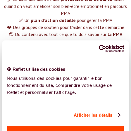
quand on veut améliorer son bien-être émotionnel en parcours
PMA
✅ Un
plan d'action détaillé
pour gérer la PMA
❤️ Des groupes de soutien pour t'aider dans cette démarche
😉 Du contenu avec tout ce que tu dois savoir sur
la PMA
TROUVER UN SPÉCIALISTE
Plus de 400 femmes déjà accompagnées !
🍪 Reflet utilise des cookies
Nous utilisons des cookies pour garantir le bon
fonctionnement du site, comprendre votre usage de
Reflet et personnaliser l'affichage.
REJOIGNEZ NOS EXPERT.E.S
Vous êtes Ostéopathe expert.e.s en PMA ?
Afficher les détails
Vous êtes Ostéopathe spécialiste dans dans