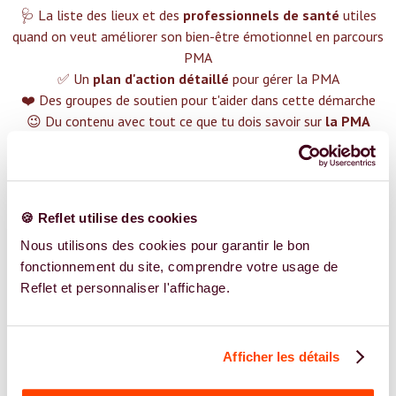
🩺 La liste des lieux et des
professionnels de santé
utiles
quand on veut améliorer son bien-être émotionnel en parcours
PMA
✅ Un
plan d'action détaillé
pour gérer la PMA
❤️ Des groupes de soutien pour t'aider dans cette démarche
😉 Du contenu avec tout ce que tu dois savoir sur
la PMA
TROUVER UN SPÉCIALISTE
Plus de 400 femmes déjà accompagnées !
🍪 Reflet utilise des cookies
Nous utilisons des cookies pour garantir le bon
fonctionnement du site, comprendre votre usage de
Reflet et personnaliser l'affichage.
REJOIGNEZ NOS EXPERT.E.S
Afficher les détails
Vous êtes Ostéopathe expert.e.s en PMA ?
Vous êtes Ostéopathe spécialiste dans dans