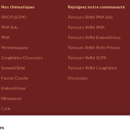
Nos thématiques
Rejoignez notre communauté
SMOP (SOPK)
Parcours Reflet PMA Solo
PMA Solo
Parcours Reflet PMA
PMA
Parcours Reflet Endométriose
Périménopause
Parcours Reflet Perte Précoce
Congélation D'ovocytes
Parcours Reflet SOPK
Sommeil Bébé
Parcours Reflet Congélation
Fausse Couche
D'ovocytes
Endométriose
Ménopause
Cycle
Suivi Gynéco
ies