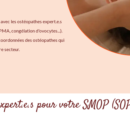
 avec les ostéopathes expert.e.s
 PMA, congélation d'ovocytes...).
 coordonnées des ostéopathes qui
e secteur.
expert.e.s pour votre SMOP (SO