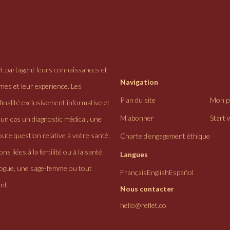
et partagent leurs connaissances et
Navigation
ômes et leur expérience. Les
Plan du site
Mon pr
finalité exclusivement informative et
M'abonner
Start 
cun cas un diagnostic médical, une
ute question relative à votre santé,
Charte d'engagement éthique
ns liées à la fertilité ou à la santé
Langues
logue, une sage-femme ou tout
Français
English
Español
nt.
Nous contacter
hello@reflet.co