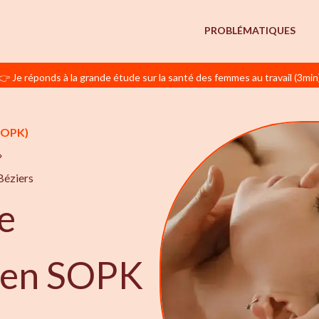
PROBLÉMATIQUES
👉 Je réponds à la grande étude sur la santé des femmes au travail (3min
SOPK)
Béziers
e
e en SOPK