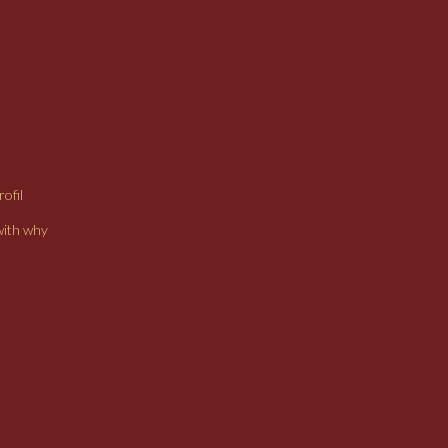
ofil
with why