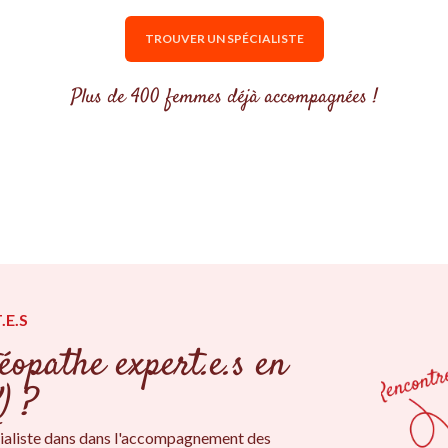
TROUVER UN SPÉCIALISTE
Plus de 400 femmes déjà accompagnées !
.E.S
éopathe expert.e.s en
) ?
ialiste dans dans l'accompagnement des