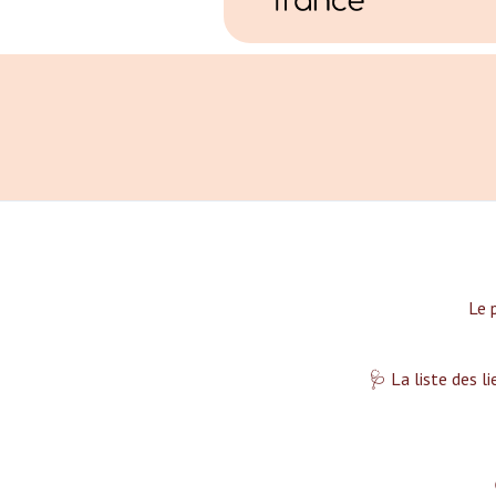
Le 
🩺 La liste des l