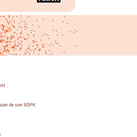
t :‍
 soin de son SOPK
)