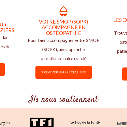
LES C
VOTRE SMOP (SOPK)
OUR
ACCOMPAGNÉ EN
ÉZIERS
OSTÉOPATHIE
Trouve
s dans
Pour bien accompagner votre SMOP
ost
rès de
(SOPK), une approche
pati
pluridisciplinaire est clé
TROUVER UN SPÉCIALISTE
Ils nous soutiennent