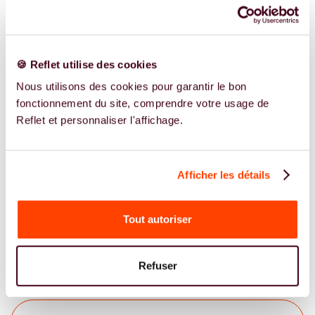
PMA SOLO
🍪 Reflet utilise des cookies
Accompagnement à la PMA Solo à
Nous utilisons des cookies pour garantir le bon
Paris
fonctionnement du site, comprendre votre usage de
Reflet et personnaliser l'affichage.
OSTÉOPATHE
SAGE FEMME
PSYCHOLOGUE
GYNÉCOLOGUE
Afficher les détails
DIÉTÉTICIENNE
Tout autoriser
Refuser