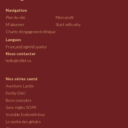
Navigation
Plan du site
Mon profil
M'abonner
Start with why
Charte d'engagement éthique
Langues
Français
English
Español
Nous contacter
hello@reflet.co
Nos séries santé
Aventure Lactée
Fertily Diet'
Bons ovocytes
Sans règles SOPK
Invisible Endométriose
Le mythe des gélules