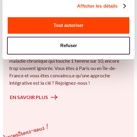
Afficher les détails
REJOIGNEZ NOS EXPERT.E.S
Vous êtes Sage Femme expert.e.s en
Tout autoriser
endométriose ?
Vous êtes Sage Femme spécialiste dans dans
Refuser
l'accompagnement des femmes et des couples sur la
thématique de la fertilité et particulièrement sur l’ Une
maladie chronique qui touche 1 femme sur 10, encore
trop souvent ignorée. Vous êtes à Paris ou en Île-de-
France et vous êtes convaincu.e qu'une approche
intégrative est la clé ? Rejoignez-nous !
EN SAVOIR PLUS