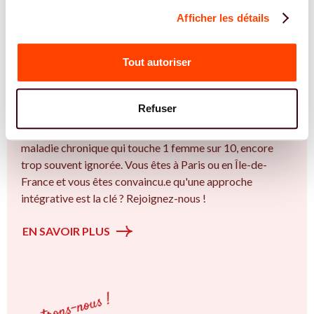
Afficher les détails
REJOIGNEZ NOS EXPERT.E.S
Vous êtes Gynécologue expert.e.s en
Tout autoriser
endométriose ?
Vous êtes Gynécologue spécialiste dans dans
Refuser
l'accompagnement des femmes et des couples sur la
thématique de la fertilité et particulièrement sur l’ Une
maladie chronique qui touche 1 femme sur 10, encore
trop souvent ignorée. Vous êtes à Paris ou en Île-de-
France et vous êtes convaincu.e qu'une approche
intégrative est la clé ? Rejoignez-nous !
EN SAVOIR PLUS