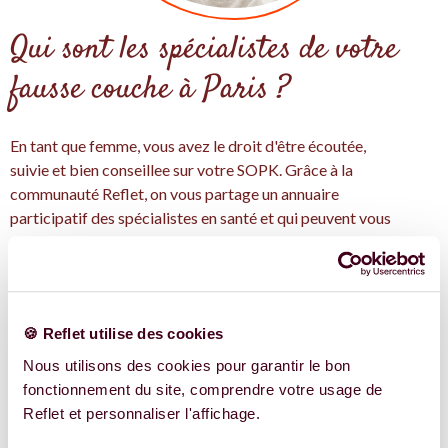
Qui sont les spécialistes de votre
fausse couche à Paris ?
En tant que femme, vous avez le droit d'être écoutée,
suivie et bien conseillee sur votre SOPK. Grâce à la
communauté Reflet, on vous partage un annuaire
participatif des spécialistes en santé et qui peuvent vous
aider avec votre fausse couche à Paris.
On pense qu'un bon accompagnement, avec les bonnes
informations et les bonne personnes, c'est idéales pour
traiter votre santé de manière intégrative pour la fausse
🍪 Reflet utilise des cookies
couche.
Avec Reflet, trouver les expertes en fausse couche près de
Nous utilisons des cookies pour garantir le bon
chez vous à Paris et en Île-de-France, et découvrez leurs
fonctionnement du site, comprendre votre usage de
conseils adaptés à votre situation.
Reflet et personnaliser l'affichage.