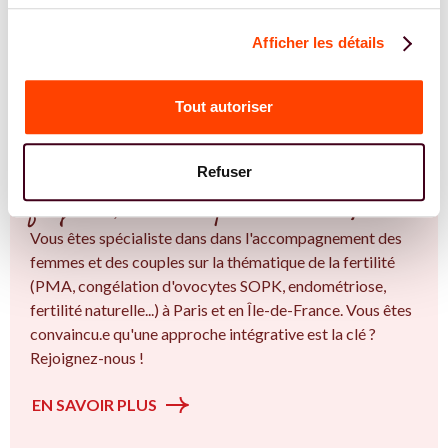
TROUVER UN.E SPÉCIALISTE
Afficher les détails
JE TROUVE UN SPÉCIALISTE
Tout autoriser
REJOIGNEZ NOS EXPERT.E.S
Refuser
Vous êtes spécialiste en Une épreuve
fréquente, encore trop silencieuse à Paris ?
Vous êtes spécialiste dans dans l'accompagnement des
femmes et des couples sur la thématique de la fertilité
(PMA, congélation d'ovocytes SOPK, endométriose,
fertilité naturelle...) à Paris et en Île-de-France. Vous êtes
convaincu.e qu'une approche intégrative est la clé ?
Rejoignez-nous !
EN SAVOIR PLUS