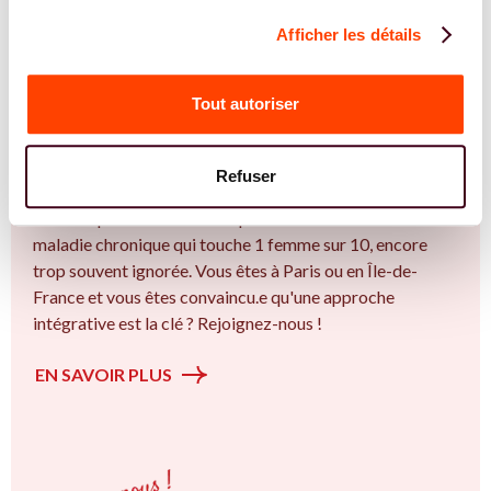
Afficher les détails
REJOIGNEZ NOS EXPERT.E.S
Vous êtes Ostéopathe expert.e.s en
Tout autoriser
endométriose ?
Vous êtes Ostéopathe spécialiste dans dans
Refuser
l'accompagnement des femmes et des couples sur la
thématique de la fertilité et particulièrement sur l’ Une
maladie chronique qui touche 1 femme sur 10, encore
trop souvent ignorée. Vous êtes à Paris ou en Île-de-
France et vous êtes convaincu.e qu'une approche
intégrative est la clé ? Rejoignez-nous !
EN SAVOIR PLUS