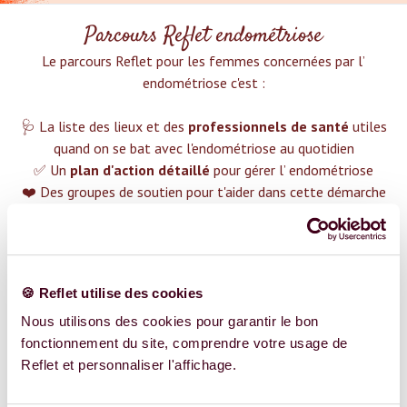
Parcours Reflet endométriose
Le parcours Reflet pour les femmes concernées par l’
endométriose c'est :‍
🩺 La liste des lieux et des
professionnels de santé
utiles
quand on se bat avec l'endométriose au quotidien
✅ Un
plan d'action détaillé
pour gérer l’ endométriose
❤️ Des groupes de soutien pour t'aider dans cette démarche
😉 Du contenu avec tout ce que tu dois savoir sur
l’
endométriose
TROUVER UN SPÉCIALISTE
🍪 Reflet utilise des cookies
Plus de 400 femmes déjà accompagnées !
Nous utilisons des cookies pour garantir le bon
fonctionnement du site, comprendre votre usage de
Reflet et personnaliser l'affichage.