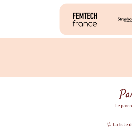
Par
Le parco
🩺 La liste d