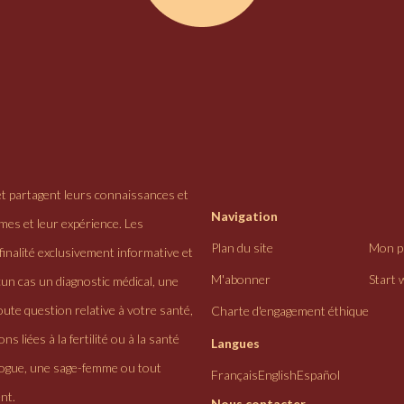
et partagent leurs connaissances et
Navigation
ômes et leur expérience. Les
Plan du site
Mon pr
finalité exclusivement informative et
M'abonner
Start 
cun cas un diagnostic médical, une
ute question relative à votre santé,
Charte d'engagement éthique
ns liées à la fertilité ou à la santé
Langues
logue, une sage-femme ou tout
Français
English
Español
nt.
Nous contacter