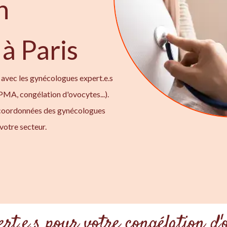
n
à Paris
 avec les gynécologues expert.e.s
 PMA, congélation d'ovocytes...).
 coordonnées des gynécologues
votre secteur.
ert.e.s pour votre congélation d'