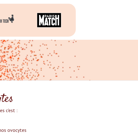
ytes
 c'est :‍
nos ovocytes