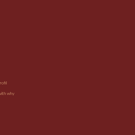
ofil
with why