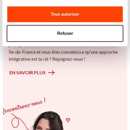
Vous êtes Ostéopathe expert.e.s en SMOP
(SOPK) ?
Tout autoriser
Vous êtes Ostéopathe spécialiste dans dans
l'accompagnement des femmes et des couples sur la
Refuser
thématique de la fertilité et particulièrement sur le Bien
plus qu’un trouble de la fertilité. Vous êtes à Paris ou en
Île-de-France et vous êtes convaincu.e qu'une approche
intégrative est la clé ? Rejoignez-nous !
EN SAVOIR PLUS