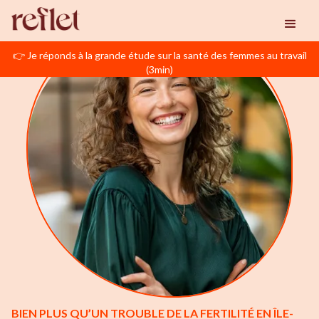
👉 Je réponds à la grande étude sur la santé des femmes au travail
(3min)
BIEN PLUS QU’UN TROUBLE DE LA FERTILITÉ EN ÎLE-