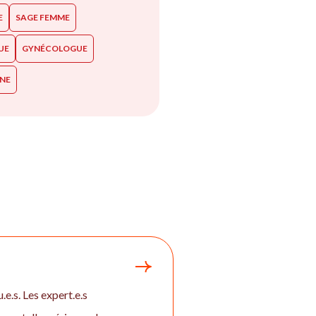
E
SAGE FEMME
UE
GYNÉCOLOGUE
NNE
e.s. Les expert.e.s