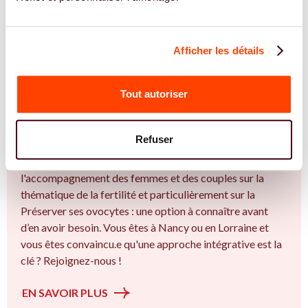
Afficher les détails
Tout autoriser
REJOIGNEZ NOS EXPERT.E.S
Vous êtes Gynécologue expert.e.s en
congélation d'ovocytes ?
Refuser
Vous êtes Gynécologue spécialiste dans dans
l'accompagnement des femmes et des couples sur la
thématique de la fertilité et particulièrement sur la
Préserver ses ovocytes : une option à connaître avant
d’en avoir besoin. Vous êtes à Nancy ou en Lorraine et
vous êtes convaincu.e qu'une approche intégrative est la
clé ? Rejoignez-nous !
EN SAVOIR PLUS