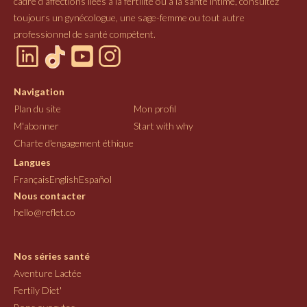
cadre d’affections liées à la fertilité ou à la santé intime, consultez
toujours un gynécologue, une sage-femme ou tout autre
professionnel de santé compétent.
Navigation
Plan du site
Mon profil
M'abonner
Start with why
Charte d'engagement éthique
Langues
Français
English
Español
Nous contacter
hello@reflet.co
Nos séries santé
Aventure Lactée
Fertily Diet'