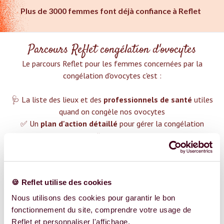
Plus de 3000 femmes font déjà confiance à Reflet
Parcours Reflet congélation d'ovocytes
Le parcours Reflet pour les femmes concernées par la
congélation d'ovocytes c'est :‍
🩺 La liste des lieux et des
professionnels de santé
utiles
quand on congèle nos ovocytes
✅ Un
plan d'action détaillé
pour gérer la congélation
d'ovocytes
❤️ Des groupes de soutien pour t'aider dans cette démarche
😉 Du contenu avec tout ce que tu dois savoir sur
la
congélation d'ovocytes
🍪 Reflet utilise des cookies
TROUVER UN SPÉCIALISTE
Nous utilisons des cookies pour garantir le bon
fonctionnement du site, comprendre votre usage de
Plus de 400 femmes déjà accompagnées !
Reflet et personnaliser l'affichage.