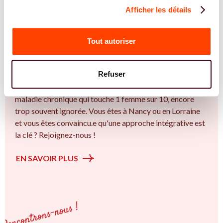
Afficher les détails
REJOIGNEZ NOS EXPERT.E.S
Vous êtes Sage Femme expert.e.s en
Tout autoriser
endométriose ?
Vous êtes Sage Femme spécialiste dans dans
Refuser
l'accompagnement des femmes et des couples sur la
thématique de la fertilité et particulièrement sur l’ Une
maladie chronique qui touche 1 femme sur 10, encore
trop souvent ignorée. Vous êtes à Nancy ou en Lorraine
et vous êtes convaincu.e qu'une approche intégrative est
la clé ? Rejoignez-nous !
EN SAVOIR PLUS